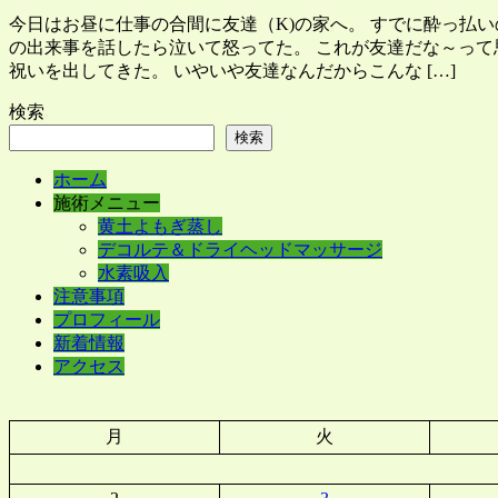
今日はお昼に仕事の合間に友達（K)の家へ。 すでに酔っ払いの
の出来事を話したら泣いて怒ってた。 これが友達だな～って
祝いを出してきた。 いやいや友達なんだからこんな […]
検索
検索
ホーム
施術メニュー
黄土よもぎ蒸し
デコルテ＆ドライヘッドマッサージ
水素吸入
注意事項
プロフィール
新着情報
アクセス
月
火