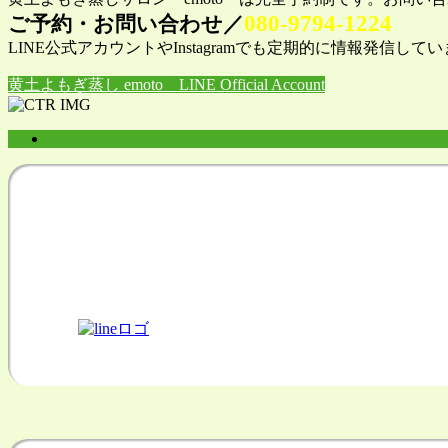
080-9794-1224
ご予約・お問い合わせ／
LINE公式アカウントやInstagramでも定期的に情報発信
黄土よもぎ蒸し emoto LINE Official Account