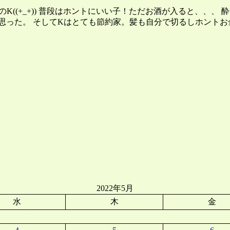
K((+_+)) 普段はホントにいい子！ただお酒が入ると、、、
思った。 そしてKはとても節約家。髪も自分で切るしホントお
2022年5月
水
木
金