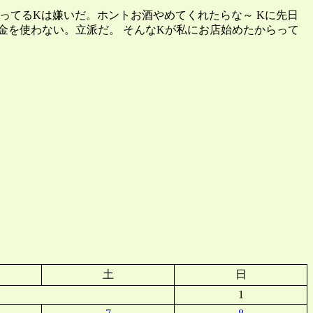
 酔ってるKは嫌いだ。ホントお酒やめてくれたらな～ Kに先日
金を使わない。立派だ。 そんなKが私にお店始めたからって
土
日
1