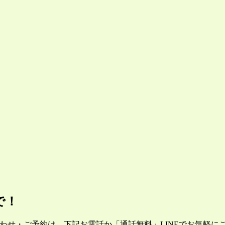
で！
合わせ・ご予約は、下記お電話か「通話無料」LINEでお気軽に