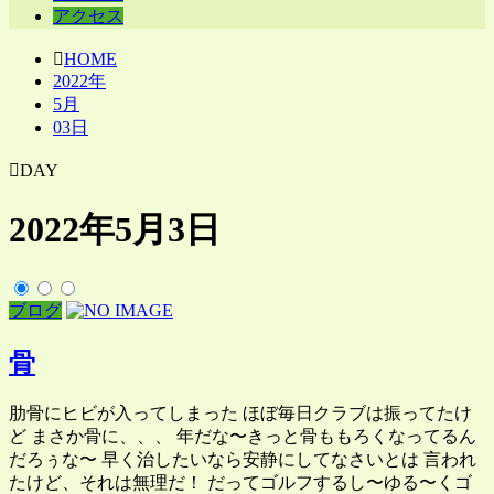
アクセス
HOME
2022年
5月
03日
DAY
2022年5月3日
ブログ
骨
肋骨にヒビが入ってしまった ほぼ毎日クラブは振ってたけ
ど まさか骨に、、、 年だな〜きっと骨ももろくなってるん
だろぅな〜 早く治したいなら安静にしてなさいとは 言われ
たけど、それは無理だ！ だってゴルフするし〜ゆる〜くゴ