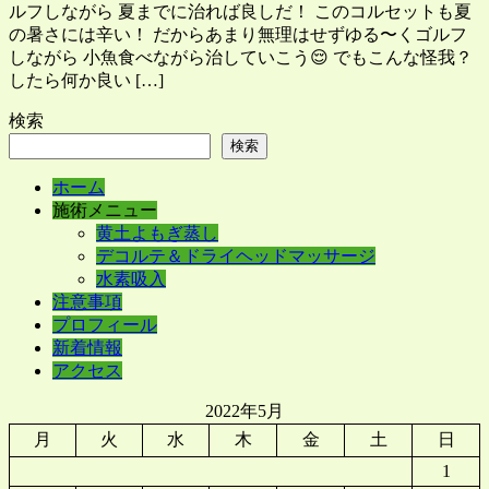
ルフしながら 夏までに治れば良しだ！ このコルセットも夏
の暑さには辛い！ だからあまり無理はせずゆる〜くゴルフ
しながら 小魚食べながら治していこう😌 でもこんな怪我？
したら何か良い […]
検索
検索
ホーム
施術メニュー
黄土よもぎ蒸し
デコルテ＆ドライヘッドマッサージ
水素吸入
注意事項
プロフィール
新着情報
アクセス
2022年5月
月
火
水
木
金
土
日
1