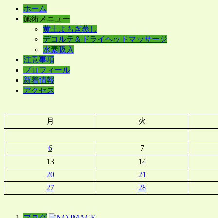
ホーム
施術メニュー
黄土よもぎ蒸し
デコルテ＆ドライヘッドマッサージ
水素吸入
注意事項
プロフィール
新着情報
アクセス
月
火
6
7
13
14
20
21
27
28
ブログ