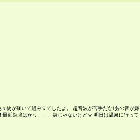
色々物が届いて組み立てしたよ。 超音波が苦手だな!あの音が嫌だ～
^)! 最近勉強ばかり。。。嫌じゃないけどｗ 明日は温泉に行ってくるよ